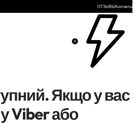
ОТЗЫВЫ
Контакты
0
упний. Якщо у вас
у Viber або