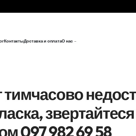
ог
Контакты
Доставка и оплата
О нас
т тимчасово недост
ласка, звертайтеся 
ом 097 982 69 58