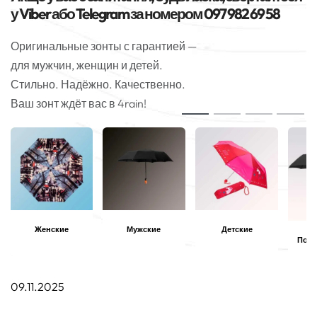
у Viber або Telegram за номером 097 982 69 58
Оригинальные зонты с гарантией —
для мужчин, женщин и детей.
Стильно. Надёжно. Качественно.
Ваш зонт ждёт вас в 4rain!
Женские
Мужские
Детские
Полн
09.11.2025