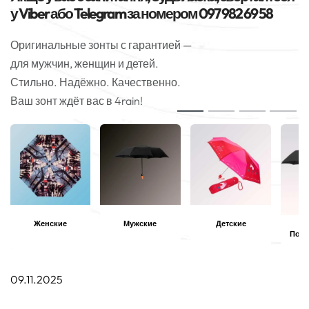
у Viber або Telegram за номером 097 982 69 58
Оригинальные зонты с гарантией —
для мужчин, женщин и детей.
Стильно. Надёжно. Качественно.
Ваш зонт ждёт вас в 4rain!
Женские
Мужские
Детские
Полн
09.11.2025